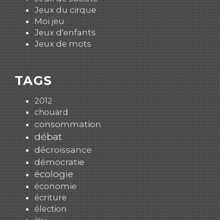
Jeux du cirque
Moi jeu
Jeux d'enfants
Jeux de mots
TAGS
2012
chouard
consommation
débat
décroissance
démocratie
écologie
économie
écriture
élection