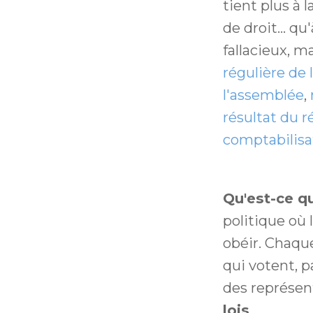
tient plus à l
de droit... q
fallacieux, m
régulière de 
l'assemblée
,
résultat du 
comptabilisa
Qu'est-ce q
politique où 
obéir. Chaque
qui votent, p
des représent
lois
.