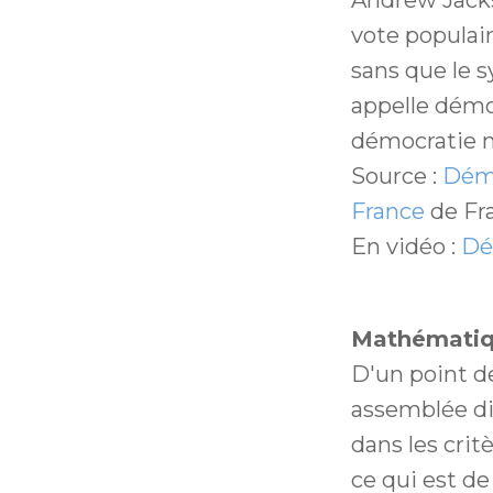
vote populair
sans que le 
appelle démo
démocratie 
Source :
Démo
France
de Fra
En vidéo :
Dé
Mathématiq
D'un point d
assemblée di
dans les critè
ce qui est de