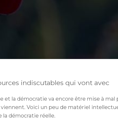
ources indiscutables qui vont avec
 et la démocratie va encore être mise à mal p
 viennent. Voici un peu de matériel intellectue
 la démocratie réelle.