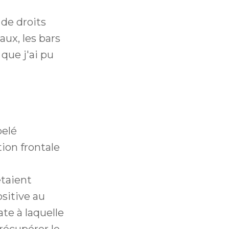
 de droits
aux, les bars
que j'ai pu
pelé
ion frontale
étaient
sitive au
te à laquelle
récupérer le