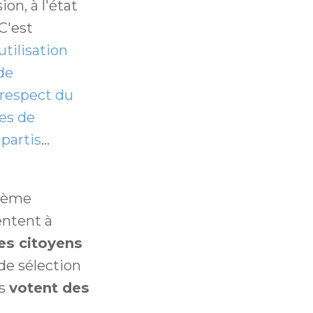
ion, à l'état
C'est
utilisation
de
respect du
es de
partis
...
stème
entent à
les citoyens
de sélection
is
votent des