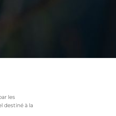
ar les
l destiné à la