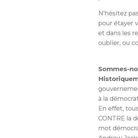
N'hésitez pas
pour étayer v
et dans les r
oublier, ou co
Sommes-nou
Historiquem
gouvernement
à la démocrat
En effet, tou
CONTRE la dé
mot démocrati
Andrew Jacks