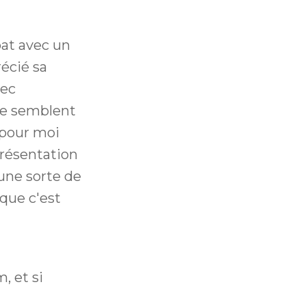
bat avec un
récié sa
vec
nde semblent
 pour moi
présentation
 une sorte de
 que c'est
, et si