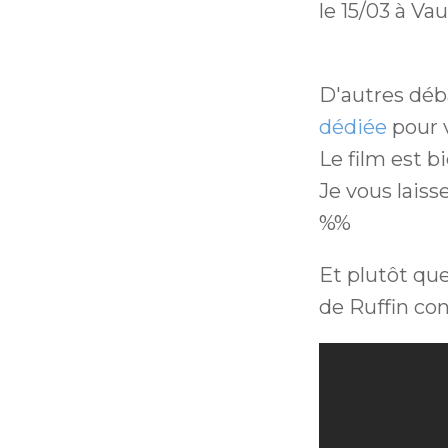
le 15/03 à Va
D'autres déb
dédiée
pour v
Le film est b
Je vous laiss
%%
Et plutôt qu
de Ruffin con