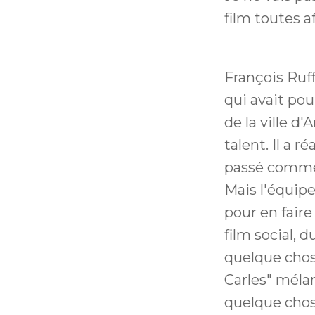
film toutes a
François Ruffi
qui avait pou
de la ville d
talent. Il a r
passé comme 
Mais l'équipe
pour en faire
film social, d
quelque chose
Carles" méla
quelque chos