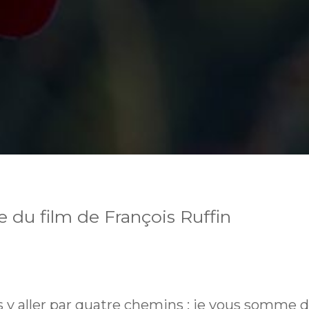
e du film de François Ruffin
s y aller par quatre chemins : je vous somme d'