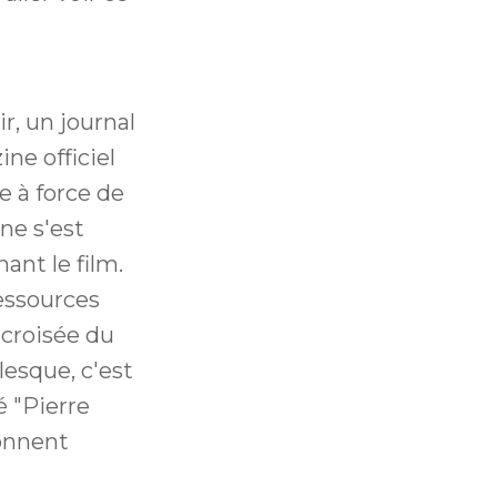
ir, un journal
ne officiel
e à force de
 ne s'est
nt le film.
ressources
 croisée du
rlesque, c'est
é "Pierre
onnent