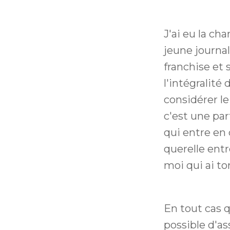
J'ai eu la ch
jeune journali
franchise et 
l'intégralité
considérer l
c'est une par
qui entre en 
querelle entr
moi qui ai tort
En tout cas q
possible d'as