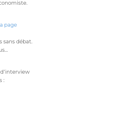
économiste.
 la page
s sans débat.
s...
 d'interview
 :