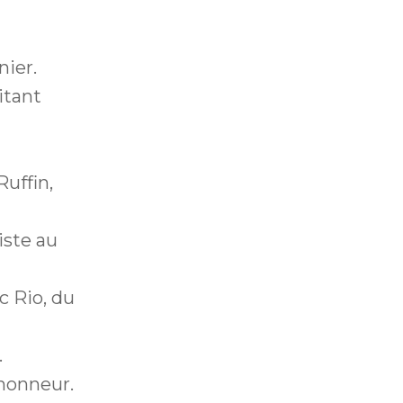
nier.
itant
uffin,
iste au
c Rio, du
.
Lhonneur.