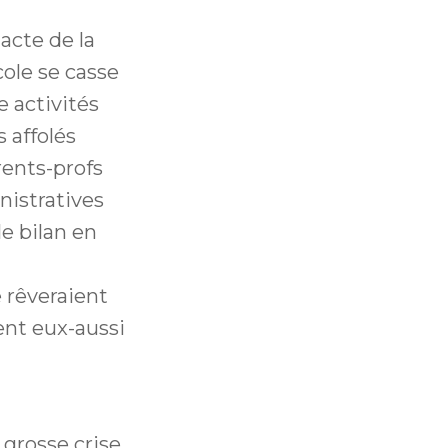
acte de la
cole se casse
e activités
 affolés
ents-profs
nistratives
e bilan en
 rêveraient
ent eux-aussi
 grosse crise