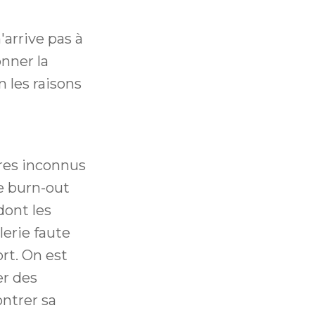
'arrive pas à
nner la
 les raisons
tres inconnus
e burn-out
dont les
lerie faute
rt. On est
er des
ontrer sa