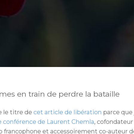
s en train de perdre la bataille
 le titre de
cet article de libération
parce que 
 conférence de Laurent Chemla
, cofondateur
b francophone et accessoirement co-auteur de 