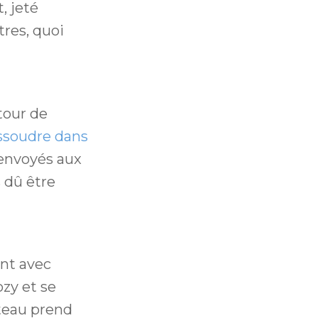
, jeté
tres, quoi
tour de
issoudre dans
envoyés aux
 dû être
ent avec
ozy et se
teau prend