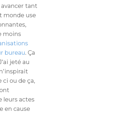
e avancer tant
tit monde use
ionnantes,
re moins
anisations
ur bureau
. Ça
'ai jeté au
m'inspirait
 ci ou de ça,
ront
e leurs actes
e en cause