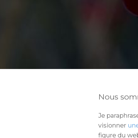
Nous somme
Je paraphrase
visionner
une
figure du we