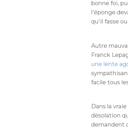
bonne foi, pu
l'éponge deva
qu'il fasse ou
Autre mauvais
Franck Lepag
une lente ag
sympathisants
facile tous le
Dans la vraie
désolation qu
demandent co