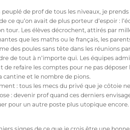
peuplé de prof de tous les niveaux, je prends 
e ce qu'on avait de plus porteur d'espoir : l'é
on tour. Les élèves décrochent, attirés par mill
antes que les maths ou le français, les parents
e des poules sans tête dans les réunions par
dre de tout à n'importe qui. Les équipes admi
 de refaire les comptes pour ne pas déposer l
a cantine et le nombre de pions.
ent : tous les mecs du privé que je côtoie ne
ose : devenir prof quand ces derniers envisag
uer pour un autre poste plus utopique encore.
miers signes de ce que je crois être une bonne