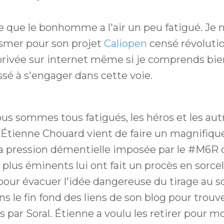
e que le bonhomme a l'air un peu fatigué. Je n
smer pour son projet
Caliopen
censé révolutio
rivée sur internet même si je comprends bien
ssé à s'engager dans cette voie.
nous sommes tous fatigués, les héros et les au
tienne Chouard vient de faire un magnifiqu
 la pression démentielle imposée par le #M6R 
lus éminents lui ont fait un procès en sorcel
our évacuer l'idée dangereuse du tirage au so
dans le fin fond des liens de son blog pour trouv
s par Soral. Étienne a voulu les retirer pour m