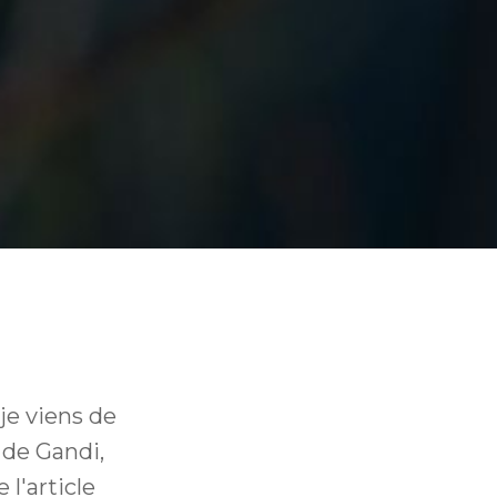
je viens de
 de Gandi,
l'article