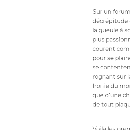
Sur un forum 
décrépitude d
la gueule à s
plus passionn
courent comm
pour se plain
se contentent
rognant sur l
Ironie du mom
que d'une ch
de tout plaq
Voilà les pre