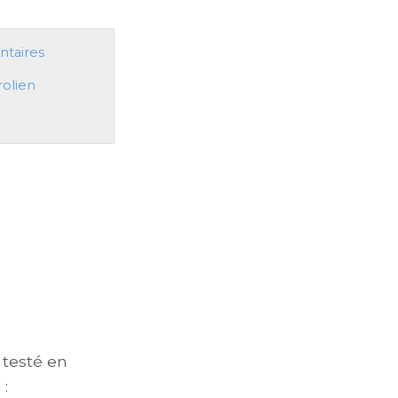
taires
rolien
 testé en
: