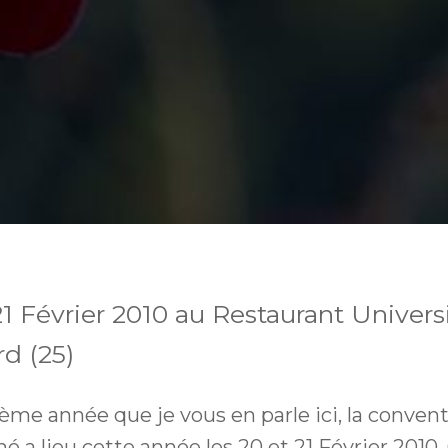
21 Février 2010 au Restaurant Univers
d (25)
sième année que je vous en parle ici, la conven
hé a lieu cette année les 20 et 21 Février 20