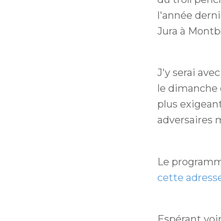
l'année derni
Jura à Montbé
J'y serai ave
le dimanche 
plus exigean
adversaires 
Le programme
cette adress
Espérant voir