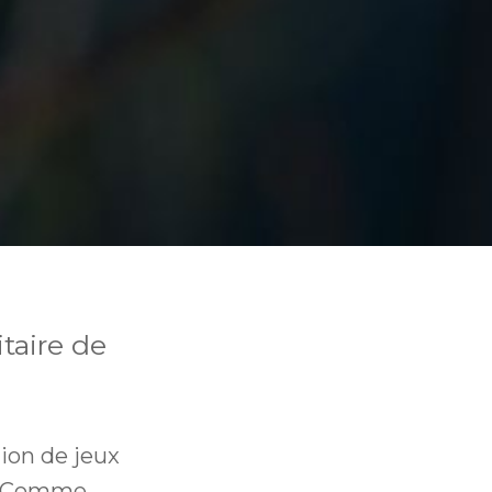
itaire de
tion de jeux
10. Comme