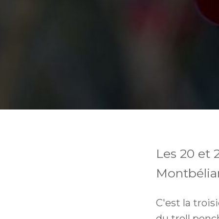
Les 20 et 
Montbéliar
C'est la troi
du troll penc