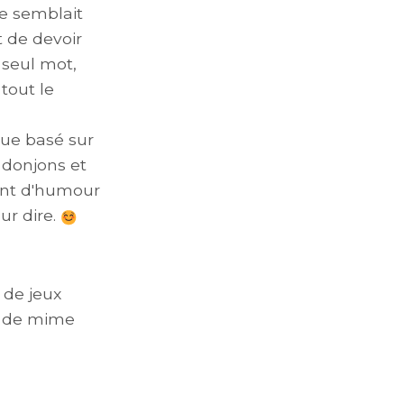
ne semblait
t de devoir
 seul mot,
tout le
que basé sur
 donjons et
ent d'humour
ur dire.
 de jeux
se de mime