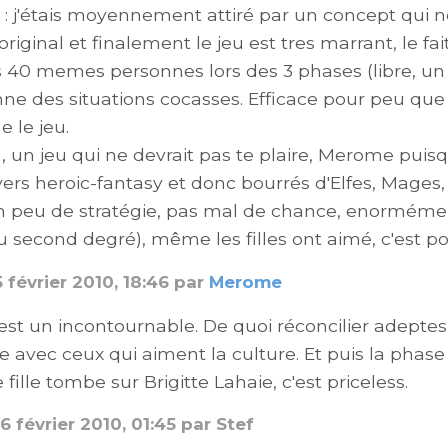
 : j'étais moyennement attiré par un concept qui 
riginal et finalement le jeu est tres marrant, le fai
s 40 memes personnes lors des 3 phases (libre, un
e des situations cocasses. Efficace pour peu que 
 le jeu.
 un jeu qui ne devrait pas te plaire, Merome puis
ivers heroic-fantasy et donc bourrés d'Elfes, Mages,
Un peu de stratégie, pas mal de chance, enormém
au second degré), même les filles ont aimé, c'est po
5 février 2010, 18:46 par
Merome
est un incontournable. De quoi réconcilier adeptes
 avec ceux qui aiment la culture. Et puis la pha
ille tombe sur Brigitte Lahaie, c'est priceless.
6 février 2010, 01:45 par Stef