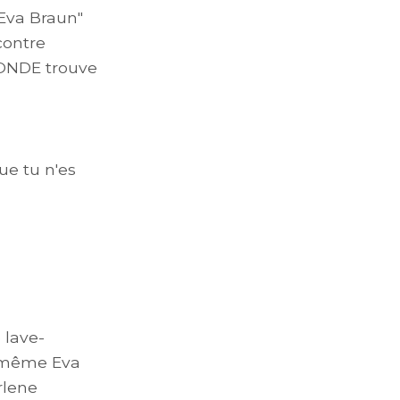
"Eva Braun"
contre
MONDE trouve
ue tu n'es
 lave-
la même Eva
rlene