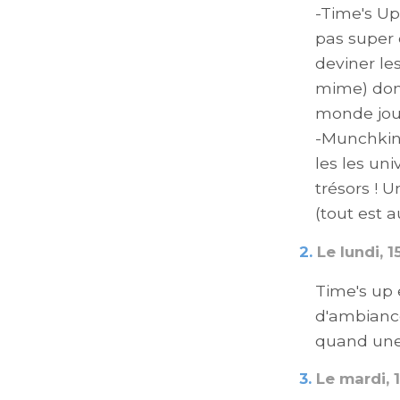
-Time's Up
pas super o
deviner le
mime) donn
monde joue
-Munchkin,
les les un
trésors ! 
(tout est 
2.
Le lundi, 1
Time's up 
d'ambiance
quand une f
3.
Le mardi, 1