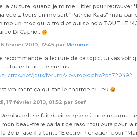
e la culture, quand je mime Hitler pour retrouver 
ja eue 2 tours on me sort "Patricia Kaas" mais par 
mime un mec qui a froid et qui se noie TOUT LE 
rdo Di Caprio...
6 février 2010, 12:45 par
Merome
 te recommande la lecture de ce topic, tu vas voir q
 à être entouré de crétins :
.trictrac.net/jeux/forum/viewtopic.php?p=720492
'est vraiment ça qui fait le charme du jeu
, 17 février 2010, 01:52 par Stef
 "Rembrandt se fait deviner grâce à une marque de
" , mon beau-frere parlait de rasoir toujours pour 
 la 2e phase il a tenté "Electro-ménager" pour "Ma