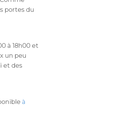
es portes du
00 à 18h00 et
ux un peu
 et des
ponible
à