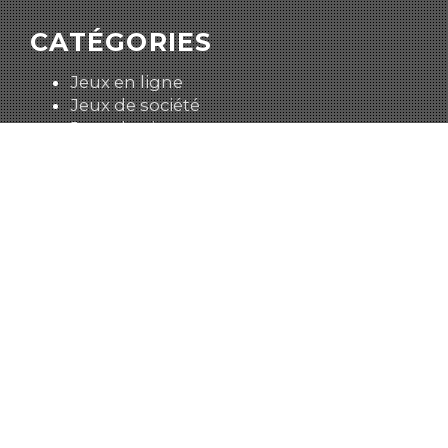
CATÉGORIES
Jeux en ligne
Jeux de société
Jeux du cirque
Moi jeu
Jeux d'enfants
Jeux de mots
TAGS
2012
chouard
consommation
débat
décroissance
démocratie