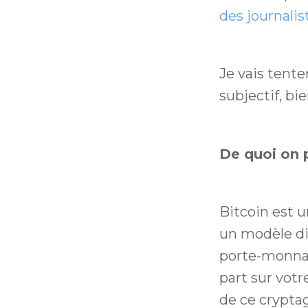
des journalis
Je vais tent
subjectif, bi
De quoi on p
Bitcoin est 
un modèle dis
porte-monnai
part sur votr
de ce cryptag