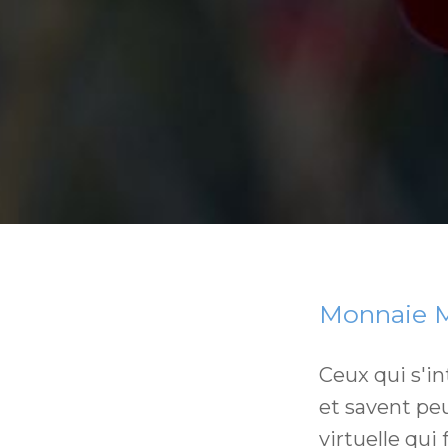
Monnaie 
Ceux qui s'i
et savent pe
virtuelle qui 