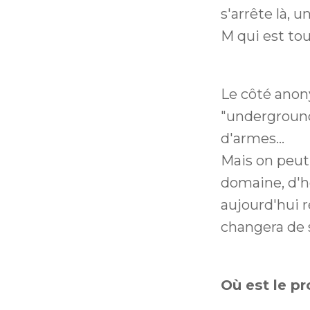
s'arrête là,
M qui est tou
Le côté anony
"undergroun
d'armes...
Mais on peut
domaine, d'h
aujourd'hui r
changera de s
Où est le p