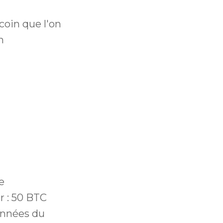
coin que l'on
n
e
r : 50 BTC
années du