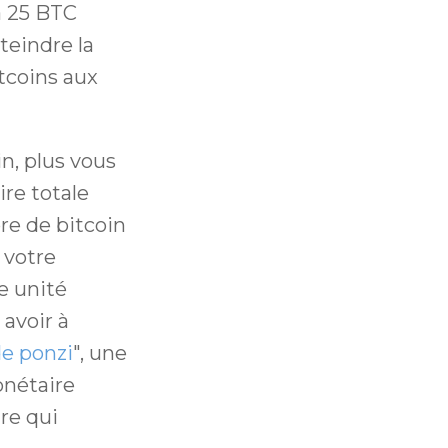
à 25 BTC
teindre la
tcoins aux
n, plus vous
re totale
re de bitcoin
 votre
e unité
 avoir à
e ponzi
", une
onétaire
re qui