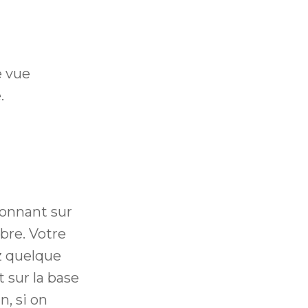
e vue
.
ionnant sur
bre. Votre
z quelque
 sur la base
n, si on