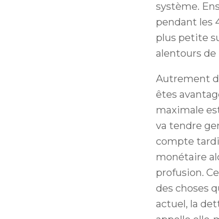
système. Ensu
pendant les 4
plus petite 
alentours de 
Autrement dit
êtes avantag
maximale est 
va tendre gen
compte tardiv
monétaire alo
profusion. C
des choses q
actuel, la de