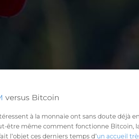
M
versus Bitcoin
ntéressent à la monnaie ont sans doute déjà e
ut-être même comment fonctionne Bitcoin, 
fait l'objet ces derniers temps d'
un accueil trè