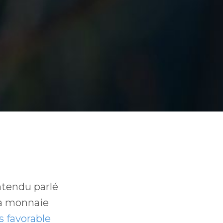
ntendu parlé
la monnaie
s favorable