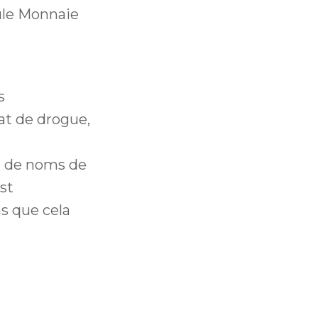
ule Monnaie
s
hat de drogue,
on de noms de
st
as que cela