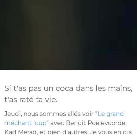
Si t'as pas un coca dans les mains,
t'as raté ta vie.
Jeudi, nous sommes allés voir "
Le grand
méchant loup
" avec Benoît Poelevoorde,
Kad Merad, et bien d'autres. Je vous en dis